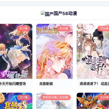
国产58动漫
全15集
全30集
全30集
今天开始闪耀登场
龙族新娘
退退退退下！ 动态漫
全17集
更新至43集 / 全30集
全26集