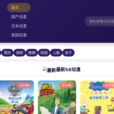
首页
国产动漫
日本动漫
美国动漫
冒险
搞笑
推理
校园
儿歌
亲子
最新58动漫
全26集
全20集
全20集