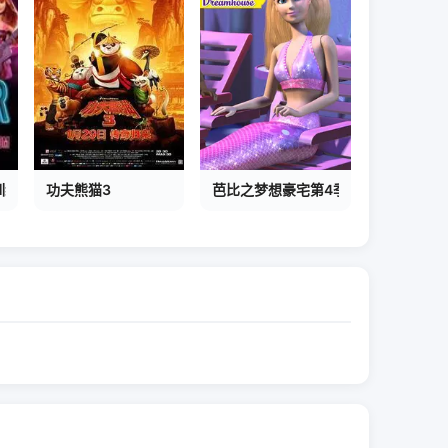
训练营
功夫熊猫3
芭比之梦想豪宅第4季