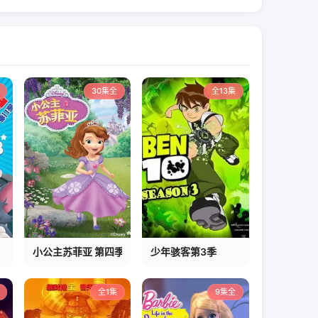
30集全
全13集
小公主苏菲亚 第四季
少年骇客第3季
全1集
9集全