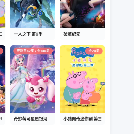
二季
一人之下 第6季
破茧纪元
更新至42集 / 全100集
全20集
2季
奇妙萌可星愿银河
小猪佩奇迷你剧 第三季 中文配音