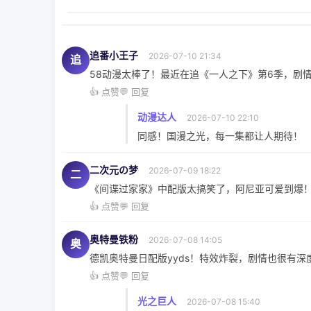
追番小王子
2026-07-10 21:34
追
58动漫太棒了！最近在追《一人之下》第6季，剧
👍 点赞
💬 回复
动漫达人
2026-07-10 22:10
同感！国漫之光，每一集都让人期待！
二次元の梦
2026-07-09 18:22
二
《间谍过家家》中配版太搞笑了，阿尼亚可爱到爆
👍 点赞
💬 回复
奥特曼铁粉
2026-07-08 14:05
奥
德凯奥特曼日配版yyds！特效炸裂，剧情也很有
👍 点赞
💬 回复
光之巨人
2026-07-08 15:40