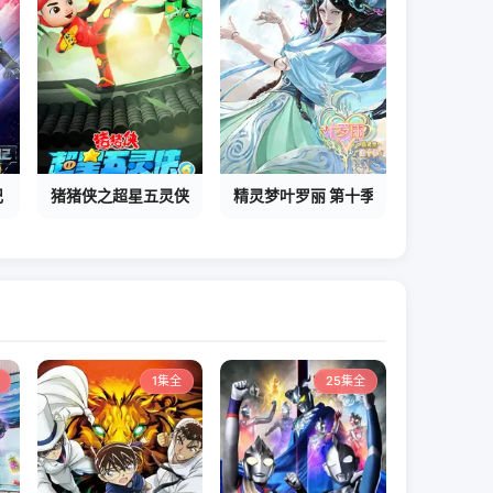
记
猪猪侠之超星五灵侠 第六季
精灵梦叶罗丽 第十季
1集全
25集全